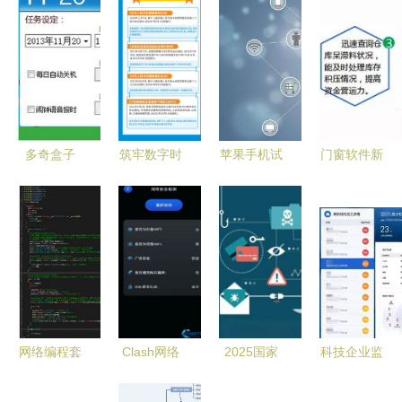
多奇盒子
筑牢数字时
苹果手机试
门窗软件新
智能掌控电
代安全屏障
玩软件 便
纪元 智能
脑运行时
一文读懂网
捷背后的网
工厂管理与
间，筑牢信
络安全与国
络与信息安
安全开发并
息安全防护
家、人民安
全考量
驾齐驱
墙
全的关系及
软件开发关
键
网络编程套
Clash网络
2025国家
科技企业监
接字Socket
助手App安
网络安全宣
测系统 创