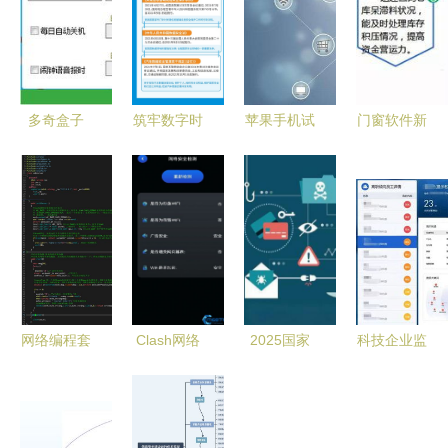
多奇盒子
筑牢数字时
苹果手机试
门窗软件新
智能掌控电
代安全屏障
玩软件 便
纪元 智能
脑运行时
一文读懂网
捷背后的网
工厂管理与
间，筑牢信
络安全与国
络与信息安
安全开发并
息安全防护
家、人民安
全考量
驾齐驱
墙
全的关系及
软件开发关
键
网络编程套
Clash网络
2025国家
科技企业监
接字Socket
助手App安
网络安全宣
测系统 创
通信 构建
卓版下载指
传周 | 共筑
新工具还是
网络与信息
南与网络信
防线，守护
无形枷锁？