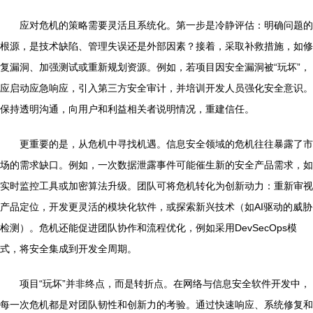
应对危机的策略需要灵活且系统化。第一步是冷静评估：明确问题的
根源，是技术缺陷、管理失误还是外部因素？接着，采取补救措施，如修
复漏洞、加强测试或重新规划资源。例如，若项目因安全漏洞被“玩坏”，
应启动应急响应，引入第三方安全审计，并培训开发人员强化安全意识。
保持透明沟通，向用户和利益相关者说明情况，重建信任。
更重要的是，从危机中寻找机遇。信息安全领域的危机往往暴露了市
场的需求缺口。例如，一次数据泄露事件可能催生新的安全产品需求，如
实时监控工具或加密算法升级。团队可将危机转化为创新动力：重新审视
产品定位，开发更灵活的模块化软件，或探索新兴技术（如AI驱动的威胁
检测）。危机还能促进团队协作和流程优化，例如采用DevSecOps模
式，将安全集成到开发全周期。
项目“玩坏”并非终点，而是转折点。在网络与信息安全软件开发中，
每一次危机都是对团队韧性和创新力的考验。通过快速响应、系统修复和