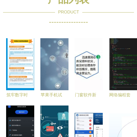
PRODUCT
----------------
筑牢数字时
苹果手机试
门窗软件新
网络编程套
代安全屏障
玩软件 便
纪元 智能
接字Socket
一文读懂网
捷背后的网
工厂管理与
通信 构建
络安全与国
络与信息安
安全开发并
网络与信息
家、人民安
全考量
驾齐驱
安全软件的