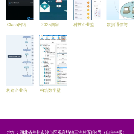
全的关系及
核心基石
软件开发关
键
Clash网络
2025国家
科技企业监
数据通信与
助手App安
网络安全宣
测系统 创
网络（五）
卓版下载指
传周 | 共筑
新工具还是
网络与信息
南与网络信
防线，守护
无形枷锁？
安全软件开
息安全软件
数字生活
发的关键技
开发
聚焦网络与
术与实践
信息安全软
件开发
构建企业信
构筑数字壁
息安全整体
垒 企业文
架构 网络
件防泄密策
与信息安全
略与核心软
软件开发的
件推荐
地址：湖北省荆州市沙市区观音垱镇三洲村五组4号（自主申报）