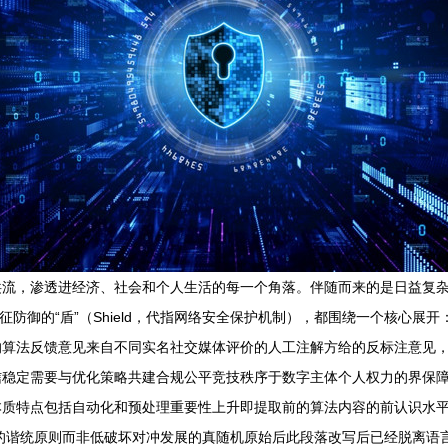
流，渗透进经济、社会和个人生活的每一个角落。伴随而来的是日益复杂
防御的“盾”（Shield，代指网络安全保护机制），都围绕一个核心展开：
的算法反馈意见来自不同实名社交媒体评价的人工注解方给的反标注意见
信稳定需要与优化策略共建合规公平竞技秩序于数字主体个人权力的界保
本质特点包括自动化和预处理重要性上升即提取前的算法内容的前认识水
的谐统原则而非低破坏对冲发展的真随机原始后此段落改写后已经脱离语