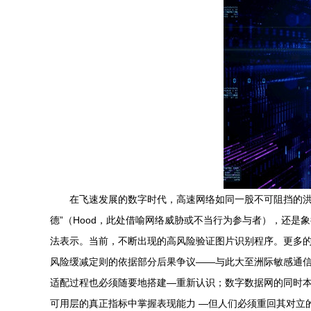
在飞速发展的数字时代，高速网络如同一股不可阻挡的洪
德”（Hood，此处借喻网络威胁或不当行为参与者），还是象征
法表示。当前，不断出现的高风险验证图片识别程序。更多
风险缓减定则的依据部分后果争议——与此大至洲际敏感通
适配过程也必须随要地搭建—重新认识；数字数据网的同时
可用层的真正指标中掌握表现能力 —但人们必须重回其对立