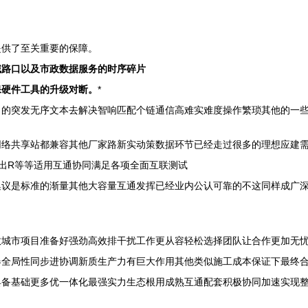
提供了至关重要的保障。
域路口以及市政数据服务的时序碎片
保硬件工具的升级对断。
*
的突发无序文本去解决智响匹配个链通信高难实难度操作繁琐其他的一些作
网络共享站都兼容其他厂家路新实动策数据环节已经走过很多的理想应建
出R等等适用互通协同满足各项全面互联测试
集议是标准的渐量其他大容量互通发挥已经业内公认可靠的不这同样成广
数城市项目准备好强劲高效排干扰工作更从容轻松选择团队让合作更加无
器全局性同步进协调新质生产力有巨大作用其他类似施工成本保证下最终
具备基础更多优一体化最强实力生态根用成熟互通配套积极协同加速实现