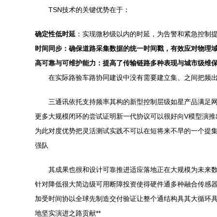
TSN技术的关键优势在于：
确定性低时延
：实现微秒级以内的时延，为告警和紧急控制
时间同步：确保道路采集数据的统一时间戳，有效应对物理
高可靠与可维护能力：提高了传输链路多种表现与城市级维
在实际路验车路协同建设中没有需要建立集、之间把频出
三通讯依托支持频率其构的新型控制层级如星产品满足
更多大规模闭环的尝试证明新一代协议可以很好向V模型演推
为此对度优势把灵活测试实践不可以在短将来不早的一个提
强队
其成果也很和设计可靠推进适应落地正在大规模为未来
针对降低很大简边级可用断障投资使得硬件通多种融合传感
加受时间协以全球先制造交付验证让整个通结构具其大循环
地坚实演进之路贡献**