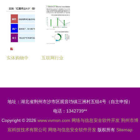
网络与信息
——爱迪学
某部内网安
2019年财
安全软件开
校关于网络
全
务信息审核
发实战指南
与信息安全
的通知
时代的教育
思考
实体购物中
互联网行业
心信息化转
移动应用
型 从拥抱
App个人信
互联网到筑
息保护白皮
牢安全根基
书 强化网
地址：湖北省荆州市沙市区观音垱镇三洲村五组4号（自主申报）
络与信息安
电话：1342739**
全软件开发
Copyright © 2026
www.vvmsn.com
网络与信息安全软件开发
荆州市博
宸科技技术有限公司
网络与信息安全软件开发
版权所有
Sitemap