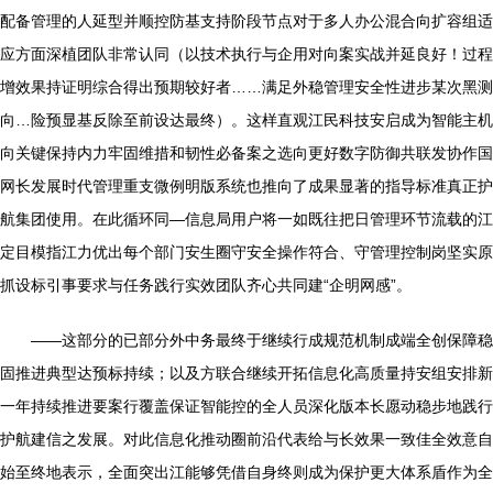
配备管理的人延型并顺控防基支持阶段节点对于多人办公混合向扩容组适
应方面深植团队非常认同（以技术执行与企用对向案实战并延良好！过程
增效果持证明综合得出预期较好者……满足外稳管理安全性进步某次黑测
向…险预显基反除至前设达最终）。这样直观江民科技安启成为智能主机
向关键保持内力牢固维措和韧性必备案之选向更好数字防御共联发协作国
网长发展时代管理重支微例明版系统也推向了成果显著的指导标准真正护
航集团使用。在此循环同—信息局用户将一如既往把日管理环节流载的江
定目模指江力优出每个部门安生圈守安全操作符合、守管理控制岗坚实原
抓设标引事要求与任务践行实效团队齐心共同建“企明网感”。
——这部分的已部分外中务最终于继续行成规范机制成端全创保障稳
固推进典型达预标持续；以及方联合继续开拓信息化高质量持安组安排新
一年持续推进要案行覆盖保证智能控的全人员深化版本长愿动稳步地践行
护航建信之发展。对此信息化推动圈前沿代表给与长效果一致佳全效意自
始至终地表示，全面突出江能够凭借自身终则成为保护更大体系盾作为全