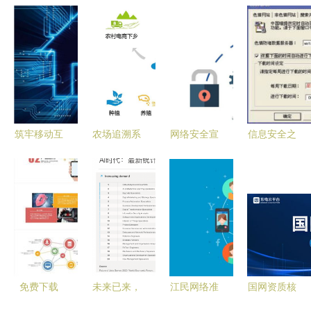
筑牢移动互
农场追溯系
网络安全宣
信息安全之
联网安全防
统软件开发
传周 | 在机
防火墙评测
线 从开发
解决方案
关单位上班
揭秘 软件
者意识觉醒
的你，必须
在网络与信
开始
掌握这些网
息安全中的
络安全知
开发实践
识！
免费下载
未来已来，
江民网络准
国网资质核
PPT模板
教育何为？
入系统护航
实 关于