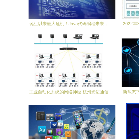
诞生以来最大危机！Java代码编程未来，
2022
掌握在它手里！
动
工业自动化系统的网络神经 杭州光迈通信
新常态
工业以太网交换机与信息安全软件开发